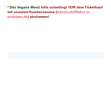
* Das
Vegane Menü
bitte unbedingt VOR dem Ticketkauf
mit unserem Kundenservice (
info@schifffahrt-in-
potsdam.de
) abstimmen!
Nur verfügbare Touren anzeigen
28.08.2026
20:00 Uhr
Nächtliche
Schlösserimpressionen
ohne Menü
Potsdam Lange Brücke