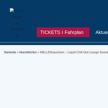
TICKETS I Fahrplan
Aktue
Startseite
»
Abendfahrten
»
WELLENrauschen – Liquid Chill-Out Lounge Soun