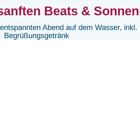
sanften Beats & Sonne
n entspannten Abend auf dem Wasser, inkl.
Begrüßungsgetränk
nnerstag 18.06., 06.08., 03.09.
18:00 - 2
l Kalkbrenner, Oliver Koletzki und Thomas 