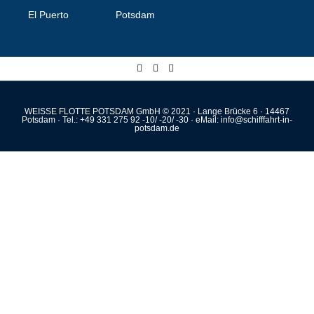
El Puerto
Potsdam
WEISSE FLOTTE POTSDAM GmbH © 2021 · Lange Brücke 6 · 14467
Potsdam · Tel.: +49 331 275 92 -10/ -20/ -30 · eMail: info@schifffahrt-in-
potsdam.de