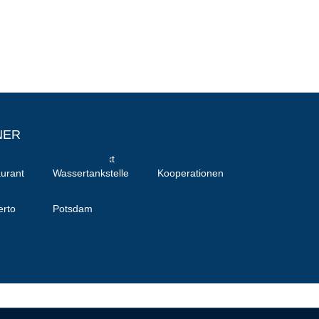
NER
ung
se/
Weglot
Stellenmarkt
urant
Wassertankstelle
Kooperationen
nloads
switcher
erto
Potsdam