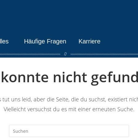
lles
Häufige Fragen
Karriere
e konnte nicht gefun
 tut uns leid, aber die Seite, die du suchst, existiert nic
Vielleicht versuchst du es mit einer erneuten Suche.